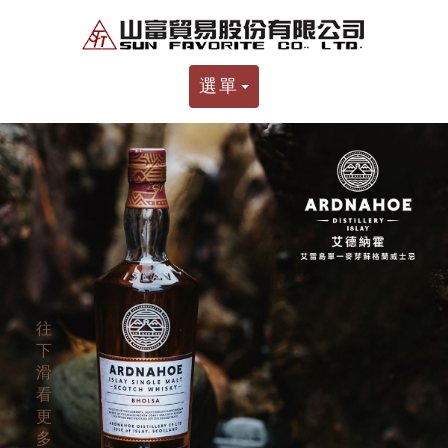
選單
往
下
滑
看
更
多