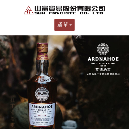
選單
往
下
滑
看
更