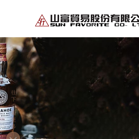
往
下
滑
看
更
多