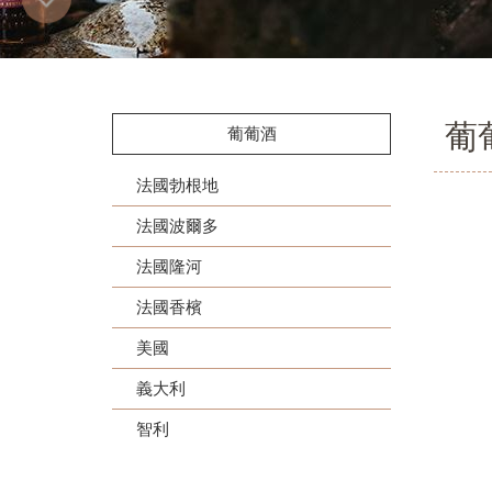
葡
葡葡酒
法國勃根地
法國波爾多
法國隆河
法國香檳
美國
義大利
智利