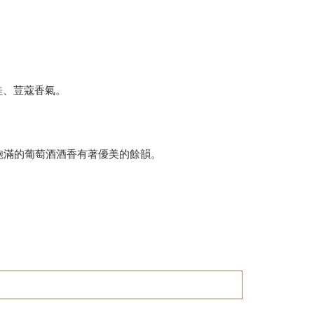
桂、荳蔻香氣。
飽滿的葡萄酒酒香有著優美的餘韻。