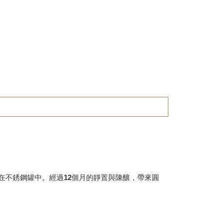
留在不銹鋼罐中。經過12個月的靜置與陳釀，帶來圓