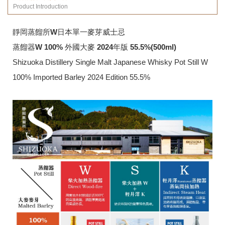
Product Introduction
靜岡蒸餾所W日本單一麥芽威士忌
蒸餾器W 100% 外國大麥 2024年版 55.5%(500ml)
Shizuoka Distillery Single Malt Japanese Whisky Pot Still W
100% Imported Barley 2024 Edition 55.5%