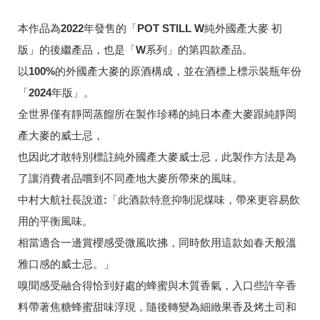
本作品為2022年發售的「POT STILL W純外國產大麥 初
版」的後繼產品，也是「W系列」的第四款產品。
以100%的外國產大麥的原酒構成，並在酒標上標示裝瓶年份
「2024年版」。
全世界僅有靜岡蒸餾所在製作珍稀的純日本產大麥跟純靜岡
產大麥的威士忌，
也因此才敢特別標註純外國產大麥威士忌，此製作方法是為
了讓消費者品嚐到不同產地大麥所帶來的風味。
中村大航社長說道:「此酒款特意抑制泥煤味，帶來更容易飲
用的平衡風味。
相當適合一邊賞櫻感受微風吹拂，同時飲用這款如春天般溫
雅口感的威士忌。」
嗅聞感受融合得恰到好處的蜂蜜與木質香氣，入口些許辛香
料帶著焦糖蜂蜜甜味浮現，隨後轉變為細緻果香及烤土司和