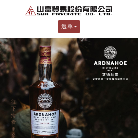
選單
往
下
滑
看
更