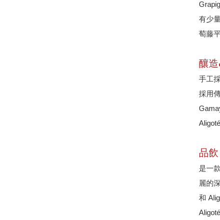
Gra
有少量
萄藤平
釀造
手工
採用
Gam
Alig
品飲
是一款
麗的
和 A
Ali