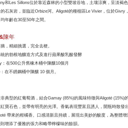
pigny和Les Sillons位於靠近森林的小型雙坡谷地，土壤涼爽
的石灰岩，並臨近Orbize河。Aligoté的種植區Le Vivier，位
均年齡在30至50年之間。
&陳年
採摘，精細挑選，完全去梗。
傳統的勃根地釀造方式及進行蘋果酸乳酸發酵
ay：在500公升舊橡木桶中陳釀10個月
oté：在不銹鋼桶中陳釀 10 個月。
非典型的紅葡萄酒，結合Gamay (85%)的風味特徵與Aligoté 
深紅寶石色，並帶有明亮的光澤。香氣表現豐富且誘人，開瓶時散發
ligoté 帶來的柑橘香。口感清新且持續，展現出美妙的酸度，為整體
goté則增添了優雅的張力和略帶檸檬味的餘韻。