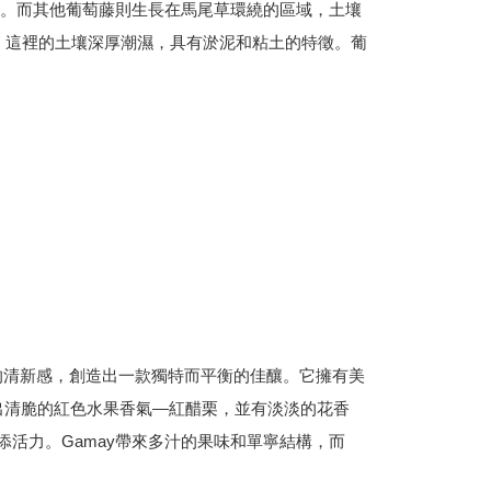
，呈淡褐色。而其他葡萄藤則生長在馬尾草環繞的區域，土壤
於Givry，這裡的土壤深厚潮濕，具有淤泥和粘土的特徵。葡
(15%)的清新感，創造出一款獨特而平衡的佳釀。它擁有美
出清脆的紅色水果香氣—紅醋栗，並有淡淡的花香
增添活力。Gamay帶來多汁的果味和單寧結構，而