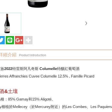
詳細介紹
Product Introduction
族2022特雷斯阿凡奇斯 Columelle特釀紅葡萄酒
erres Affranchies Cuvee Columelle 12.5% , Famille Picard
酒&土壤
：85% Gamay和15% Aligoté。
y種植於Mellecey（於Mercurey附近）的Les Combes、Les Paquiers