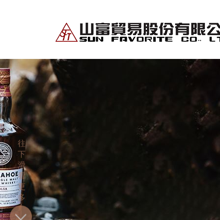
往
下
滑
看
更
多