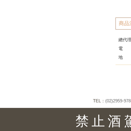
商品
總代
電 話：
地 址
TEL：
(02)2959-978
禁止酒