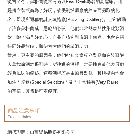
從古至今，蘇格蘭從未有過以Peat Reek為名的蒸餾廠。這
是獨立裝瓶商為了好玩，或受制於原廠的約束而另取的化
名，即現所通稱的謎人蒸餾廠(Puzzling Distillery)。但它觸動
了許多蘇格蘭威士忌癡的心弦，他們非常熱衷的搜集此類酒
款。除了滿足好奇心，自品自猜它到底源出何處，也會在招
待同好品飲時，順便考考他們的猜酒功力。
當然，更主要的原因是，他們都知道當獨立裝瓶商在裝瓶謎
人蒸餾廠酒款系列時，所挑選的酒桶一定要擁有能代表原廠
經典風味的痕跡。這種酒桶若是由原廠裝瓶，其瓶標內均會
加注＂精選(Special Selction)＂及＂非常稀有(Very Rare)＂
的字樣，其價格可不便宜。
商品注意事項
Product Notes
總代理商：山富貿易股份有限公司