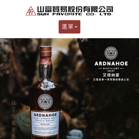
選單
往
下
滑
看
更
多