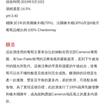
採收時間:2019年9月10日
酒精濃度:14.5%
pH:3.40
桶陳:於1年的美國橡木桶(70%)、法國橡木桶(30%)存放6個月
葡萄品種比例:100% Chardonnay
釀造
這款酒使用的葡萄主要來自位於納帕谷西北部Carneros葡萄
園，有San Pablo海灣的涼爽海風和霧氣籠罩，直到下午被加
州的陽光所取代。這種涼爽的早晨和溫暖的午後結合，使葡
萄可以在不犧牲酸度且能達到完全成熟。釀酒師的目標是生
產一款優雅、豐富且平衡的夏多內，易於飲用，可搭配各種
食物。為了實現這個目標，此款酒進行了100%蘋果乳酸發酵
和橡木桶陳年，成為能夠讚揚Carneros地區風土的夏多內酒
款。