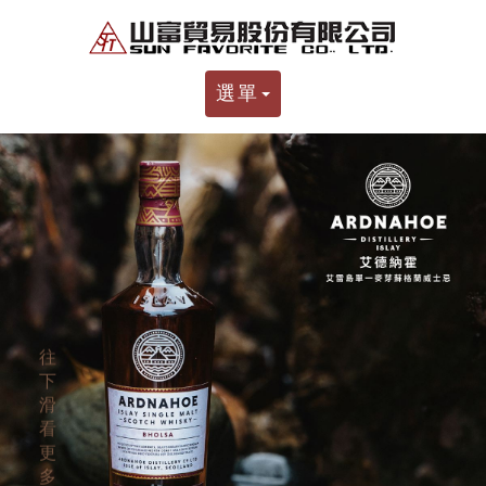
選單
往
下
滑
看
更
多