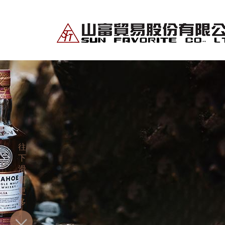
往
下
滑
看
更
多