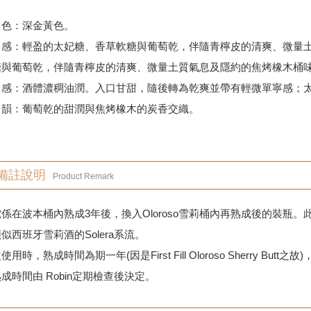
色：深金黃色。
感：輕盈的太妃糖、香草軟糖與葡萄乾，伴隨青檸皮的清爽、微量土
糖與葡萄乾，伴隨青檸皮的清爽、微量土質氣息及隱約的焦烤橡木桶
感：酒體濃稠油潤。入口甘甜，隨後轉為乾爽並帶有輕微單寧感；太
韻：葡萄乾的甜潤與焦烤橡木的炭香交織。
備註說明
Product Remark
係在波本桶內熟成3年後，換入Oloroso雪莉桶內再熟成後的裝瓶。此
似西班牙雪莉酒的Solera系流。
用時，熟成時間為期一年(因是First Fill Oloroso Sherry Butt
成時間由 Robin定期檢查後決定。