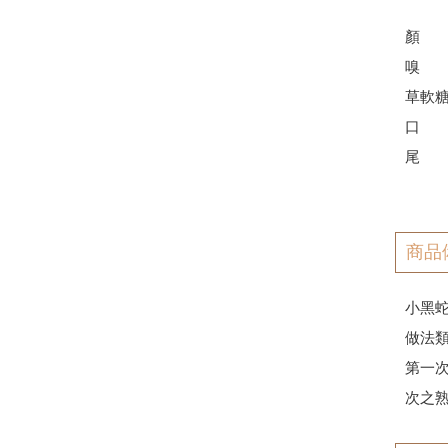
顏 
嗅 
草軟
口 
尾 
商品
小黑蛇
做法類
第一次使
次之熟