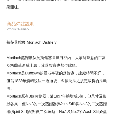
果甜味。
商品備註說明
Product Remark
慕赫蒸餾廠 Mortlach Distillery
Mortlach蒸餾廠位於斯佩塞區班府郡內。大家所熟悉的百富
及格蘭菲迪威士忌，其蒸餾廠也都位此鎮。
Mortlach是Dufftown鎮最老字號的蒸餾廠，建廠時間不詳，
但當1823年酒精稅法一通過後，即按此法之規定取得合法執
照。
Mortlach原有3個蒸餾器，於1897年擴增成6個，但尺寸及形
狀各異，僅No.3的一次蒸餾器(Wash Still)與No.3的二次蒸餾
器(Spirit Still)配對做二次蒸餾。No.1及No.2的Wash Still於蒸