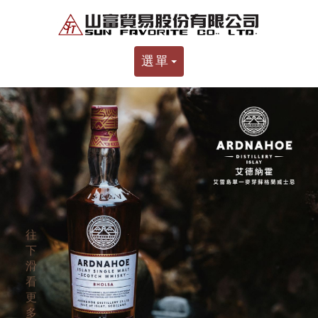
選單
往
下
滑
看
更
多