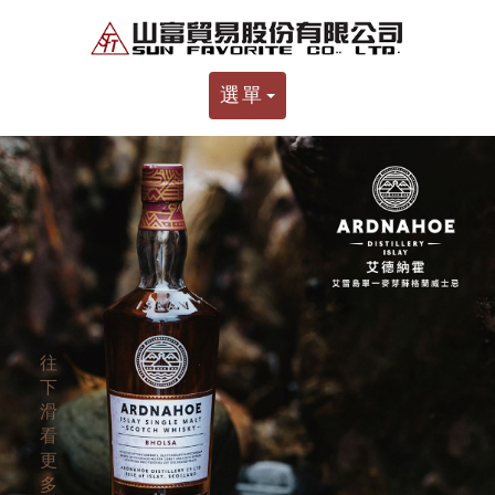
選單
往
下
滑
看
更
多