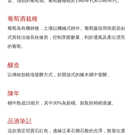
貴、強勁的葡萄酒。葡萄藤種植於1960年代和1980年代。
葡萄酒栽種
葡萄為有機耕種，土壤以機械式耕作。葡萄藤採用簡易居由
式剪枝法做長枝修剪，控制芽眼數量，利於通風及產出漂亮
的葡萄。
釀造
以傳統勃根地發酵方式，於開放式的橡木桶中發酵。
陳年
桶中熟成15個月，其中30%為新桶。裝瓶前稍稍過濾。
品酒筆記
這款酒呈現寶石紅色，邊緣泛著石榴石般的光澤，散發出濃