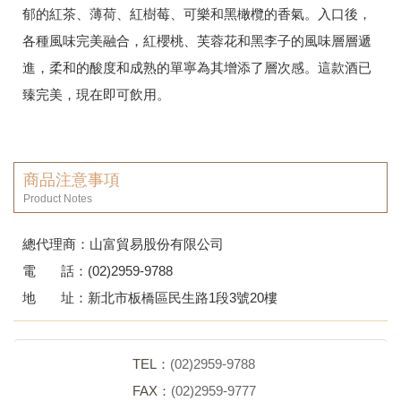
郁的紅茶、薄荷、紅樹莓、可樂和黑橄欖的香氣。入口後，
各種風味完美融合，紅櫻桃、芙蓉花和黑李子的風味層層遞
進，柔和的酸度和成熟的單寧為其增添了層次感。這款酒已
臻完美，現在即可飲用。
商品注意事項
Product Notes
總代理商：山富貿易股份有限公司
電 話：(02)2959-9788
地 址：新北市板橋區民生路1段3號20樓
回列表頁
TEL：
(02)2959-9788
FAX：
(02)2959-9777