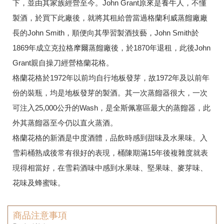
下，並由其家族經營至今。John Grant原來是養牛人，不懂
製酒，於買下此廠後，就將其租給曾當過格蘭利威蒸餾廠廠
長的John Smith，順便向其學習製酒技藝，John Smith於
1869年成立克拉格摩爾蒸餾廠後，於1870年退租，此後John
Grant親自操刀經營格蘭花格。
格蘭花格於1972年以前均自行地板發芽，故1972年及以前年
份的裝瓶，均是地板發芽的製酒。其一次蒸餾器很大，一次
可注入25,000公升的Wash，是全斯佩塞區最大的蒸餾器，此
外其蒸餾器至今仍以直火蒸酒。
格蘭花格的新酒是中度酒體，品飲時感到甜味及水果味。入
雪莉桶熟成後常有很好的表現，桶陳期滿15年後複雜度就表
現得相當好，在雪莉酒味中感到水果味、堅果味、麥芽味、
花味及蜂蜜味。
商品注意事項