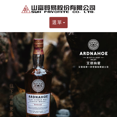
選單
往
下
滑
看
更
多