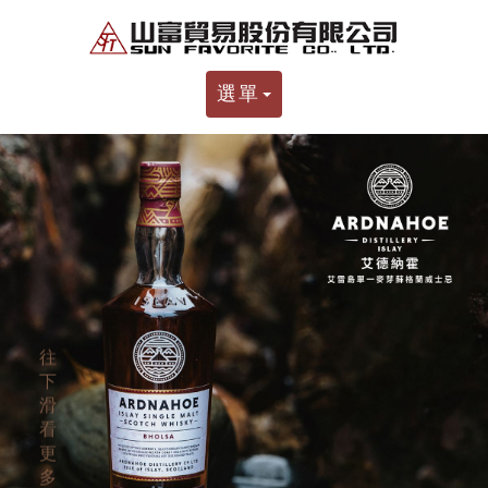
選單
往
下
滑
看
更
多