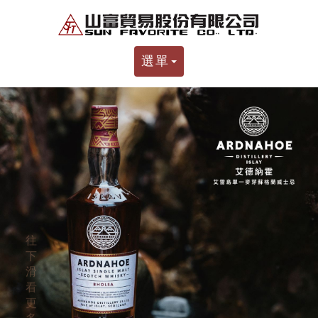
選單
往
下
滑
看
更