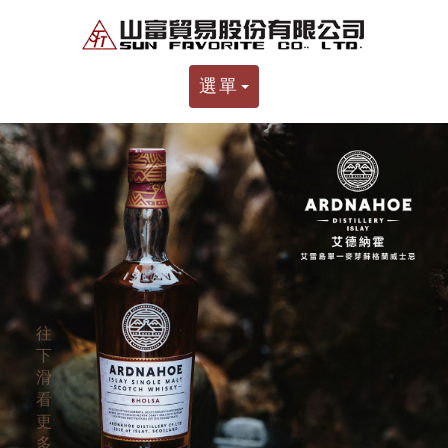
選單
往
下
滑
看
更