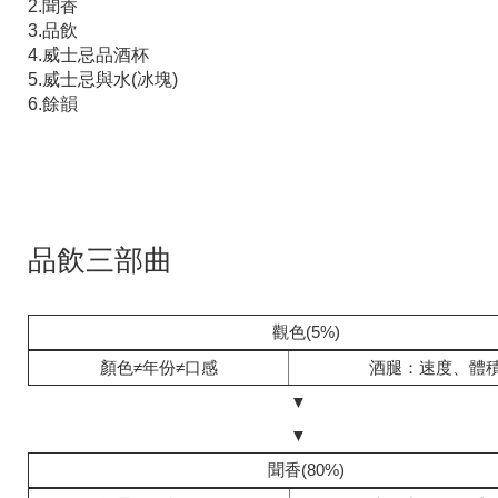
2.聞香
3.品飲
4.威士忌品酒杯
5.威士忌與水(冰塊)
6.餘韻
品飲三部曲
觀色(5%)
顏色≠年份≠口感
酒腿：速度、體
▼
▼
聞香(80%)