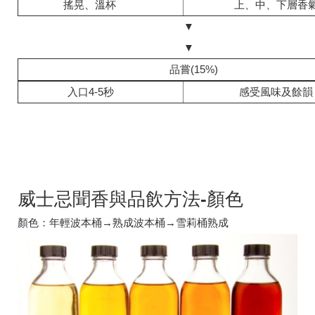
搖晃、溫杯
上、中、下層香
▼
▼
品嘗(15%)
入口4-5秒
感受風味及餘韻
威士忌聞香與品飲方法-顏色
顏色：年輕波本桶→熟成波本桶→雪莉桶熟成