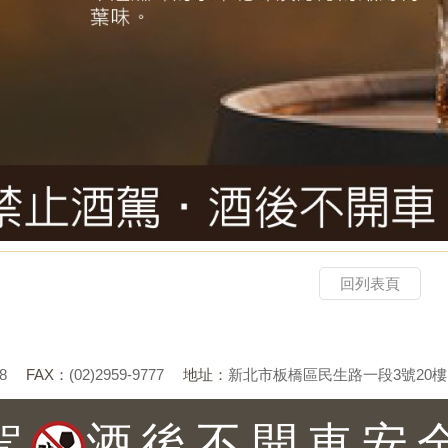
回列表頁
8
FAX：
(02)2959-9777
地址：
新北市板橋區民生路一段3號20樓
駕
酒後不開車安