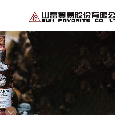
往
下
滑
看
更
多